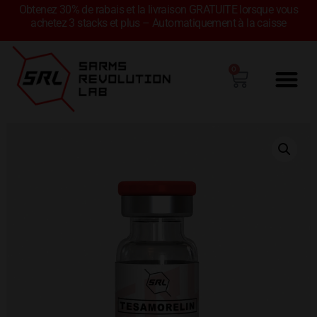
Obtenez 30% de rabais et la livraison GRATUITE lorsque vous
achetez 3 stacks et plus – Automatiquement à la caisse
0